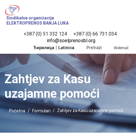
Sindikalna organizacija
ELEKTROPRENOS BANJA LUKA
+387 (0) 51 332 124
 +387 (0) 66 731 034
info@soelprenosbl.org
Ћирилица
|
Latinica
Pretraži
Webmail
Zahtjev za Kasu
uzajamne pomoći
Zahtjev za Kasu uzajamne pomoći
Početna
Formulari