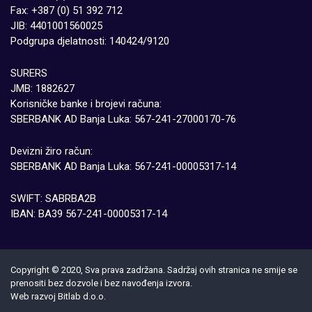
Fax: +387 (0) 51 392 712
JIB: 4401001560025
Podgrupa djelatnosti: 140424/9120
SURERS
JMB: 1882627
Korisničke banke i brojevi računa:
SBERBANK AD Banja Luka: 567-241-27000170-76
Devizni žiro račun:
SBERBANK AD Banja Luka: 567-241-00005317-14
SWIFT: SABRBA2B
IBAN: BA39 567-241-00005317-14
Copyright © 2020, Sva prava zadržana. Sadržaj ovih stranica ne smije se
prenositi bez dozvole i bez navođenja izvora.
Web razvoj
Bitlab d.о.о.