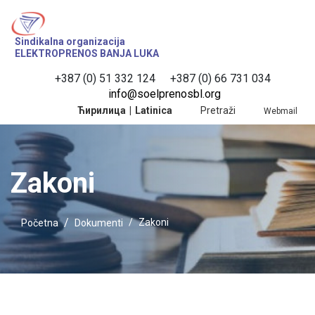
Sindikalna organizacija
ELEKTROPRENOS BANJA LUKA
+387 (0) 51 332 124
 +387 (0) 66 731 034
info@soelprenosbl.org
Ћирилица
|
Latinica
Pretraži
Webmail
Zakoni
Zakoni
Početna
Dokumenti