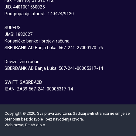
Fax: +387 (0) 51 392 712
JIB: 4401001560025
Podgrupa djelatnosti: 140424/9120
SURERS
JMB: 1882627
Korisničke banke i brojevi računa:
SBERBANK AD Banja Luka: 567-241-27000170-76
Devizni žiro račun:
SBERBANK AD Banja Luka: 567-241-00005317-14
SWIFT: SABRBA2B
IBAN: BA39 567-241-00005317-14
Copyright © 2020, Sva prava zadržana. Sadržaj ovih stranica ne smije se
prenositi bez dozvole i bez navođenja izvora.
Web razvoj
Bitlab d.о.о.