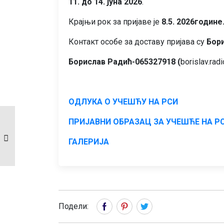
11. до 14. јуна 2026
.
Крајњи рок за пријаве је
8.5. 2026године
Контакт особе за доставу пријава су
Бори
Борислав Радић-065327918 (
borislav.rad
ОДЛУКА О УЧЕШЋУ НА РСИ
ПУТОВАЊЕ
ПРИЈАВНИ ОБРАЗАЦ ЗА УЧЕШЋЕ НА Р
ВЕНЕЦИЈА -ВЕРОНА,
28.-29. 3.2026.
ГАЛЕРИЈА
Подели: