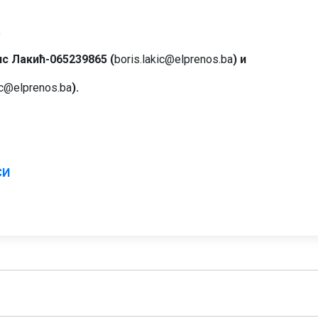
.
с Лакић-065239865 (
boris.lakic@elprenos.ba
) и
ic@elprenos.ba
).
СИ