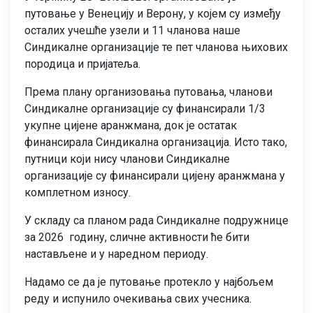
путовање у Венецију и Верону, у којем су између
осталих учешће узели и 11 чланова наше
Синдикалне организације те пет чланова њихових
породица и пријатеља.
Према плану организовања путовања, чланови
Синдикалне организације су финансирали 1/3
укупне цијене аранжмана, док је остатак
финансирала Синдикална организација. Исто тако,
путници који нису чланови Синдикалне
организације су финансирали цијену аранжмана у
комплетном износу.
У складу са планом рада Синдикалне подружнице
за 2026 годину, сличне активности ће бити
настављене и у наредном периоду.
Надамо се да је путовање протекло у најбољем
реду и испунило очекивања свих учесника.