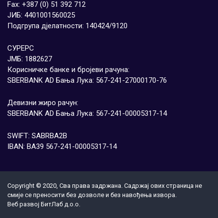
Fax: +387 (0) 51 392 712
ЈИБ: 4401001560025
Подгрупа дјелатности: 140424/9120
СУРЕРС
ЈМБ: 1882627
Корисничке банке и бројеви рачуна:
SBERBANK AD Бања Лука: 567-241-27000170-76
Девизни жиро рачун:
SBERBANK AD Бања Лука: 567-241-00005317-14
SWIFT: SABRBA2B
IBAN: BA39 567-241-00005317-14
Copyright © 2020, Сва права задржана. Садржај ових страница не
смије се преносити без дозволе и без навођења извора.
Веб развој
БитЛаб д.о.о.