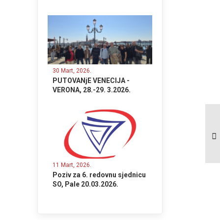
30 Mart, 2026.
PUTOVANjE VENECIJA -
VERONA, 28.-29. 3.2026.
POZIV ZA 8.
ELEKTRONSKU
SJEDNICU
SINDIKALNOG
ODBORA SO
ELEKTROPRENOS
11 Mart, 2026.
BANjA LUKA_24-
Poziv za 6. redovnu sjednicu
28.3.2023
SO, Pale 20.03.2026.