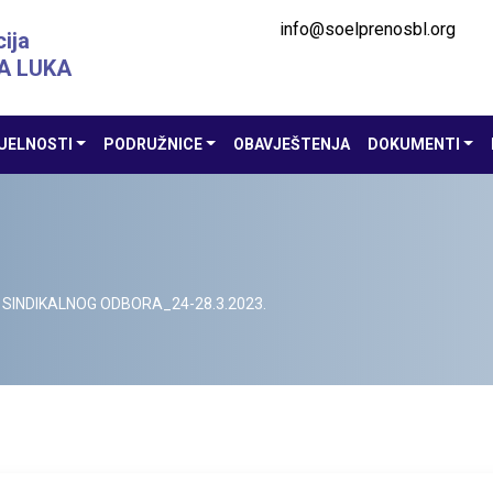
info@soelprenosbl.org
ija
A LUKA
UELNOSTI
PODRUŽNICE
OBAVJEŠTENJA
DOKUMENTI
 SINDIKALNOG ODBORA_24-28.3.2023.