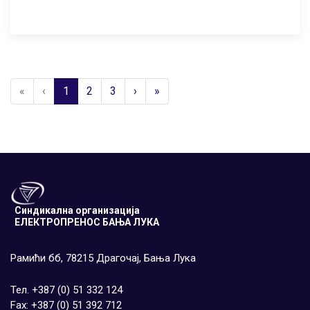
«
‹
1
2
3
›
»
Синдикална организација
ЕЛЕКТРОПРЕНОС БАЊА ЛУКА
Рамићи бб, 78215 Драгочај, Бања Лука
Тел. +387 (0) 51 332 124
Fax: +387 (0) 51 392 712