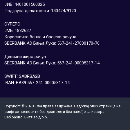
ЈИБ: 4401001560025
Подгрупа дјелатности: 140424/9120
СУРЕРС
ЈМБ: 1882627
Корисничке банке и бројеви рачуна:
SBERBANK AD Бања Лука: 567-241-27000170-76
Девизни жиро рачун:
SBERBANK AD Бања Лука: 567-241-00005317-14
SWIFT: SABRBA2B
IBAN: BA39 567-241-00005317-14
Copyright © 2020, Сва права задржана. Садржај ових страница не
смије се преносити без дозволе и без навођења извора.
Веб развој
БитЛаб д.о.о.