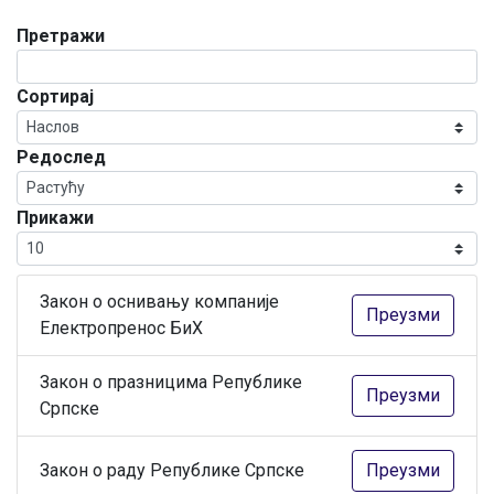
Претражи
Сортирај
Редослед
Прикажи
Закон о оснивању компаније
Преузми
Електропренос БиХ
Закон о празницима Републике
Преузми
Српске
Закон о раду Републике Српске
Преузми