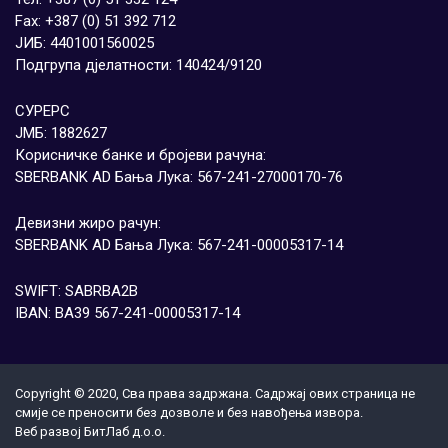
Fax: +387 (0) 51 392 712
ЈИБ: 4401001560025
Подгрупа дјелатности: 140424/9120
СУРЕРС
ЈМБ: 1882627
Корисничке банке и бројеви рачуна:
SBERBANK AD Бања Лука: 567-241-27000170-76
Девизни жиро рачун:
SBERBANK AD Бања Лука: 567-241-00005317-14
SWIFT: SABRBA2B
IBAN: BA39 567-241-00005317-14
Copyright © 2020, Сва права задржана. Садржај ових страница не
смије се преносити без дозволе и без навођења извора.
Веб развој
БитЛаб д.о.о.