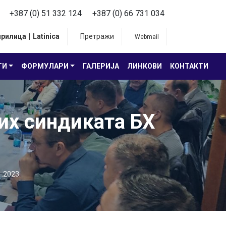
+387 (0) 51 332 124
+387 (0) 66 731 034
ирилица
|
Latinica
Претражи
Webmail
ТИ
ФОРМУЛАРИ
ГАЛЕРИЈА
ЛИНКОВИ
КОНТАКТИ
их синдиката БХ
.2023.