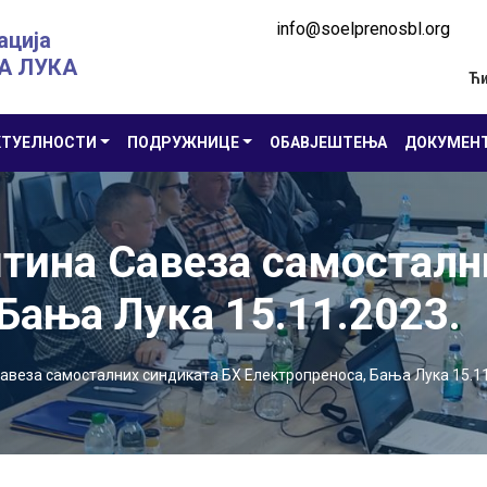
info@soelprenosbl.org
ација
А ЛУКА
Ћ
КТУЕЛНОСТИ
ПОДРУЖНИЦЕ
ОБАВЈЕШТЕЊА
ДОКУМЕН
тина Савеза самосталн
Бања Лука 15.11.2023.
авеза самосталних синдиката БХ Електропреноса, Бања Лука 15.11