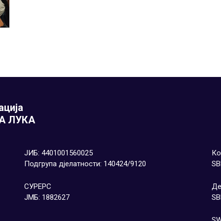
ација
А ЛУКА
ЈИБ: 4401001560025
Ко
Подгрупа дјелатности: 140424/9120
SB
СУРЕРС
Де
ЈМБ: 1882627
SB
SW