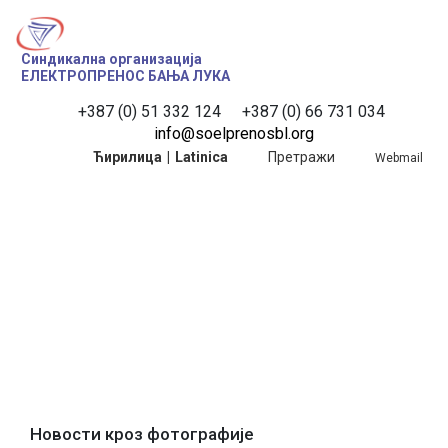
Синдикална организација
ЕЛЕКТРОПРЕНОС БАЊА ЛУКА
+387 (0) 51 332 124
 +387 (0) 66 731 034
info@soelprenosbl.org
Ћирилица
|
Latinica
Претражи
Webmail
РСИ Tребиње 2022
РСИ Tребиње 2022
Почетна
Галерија
Новости кроз фотографије