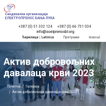
Синдикална организација
ЕЛЕКТРОПРЕНОС БАЊА ЛУКА
+387 (0) 51 332 124
 +387 (0) 66 731 034
info@soelprenosbl.org
Ћирилица
|
Latinica
Претражи
Webmail
Актив добровољних
давалаца крви 2023
Почетна
Галерија
Актив добровољних давалаца крви 2023